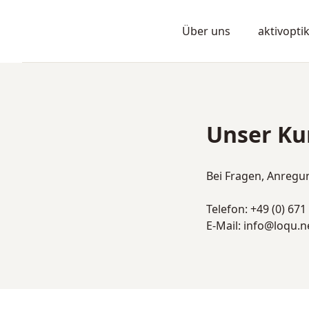
Skip to content
Loqu - Zur Startseite
Über uns
aktivopti
Unser Ku
Bei Fragen, Anregun
Telefon:
+49 (0) 671
E-Mail:
info@loqu.n